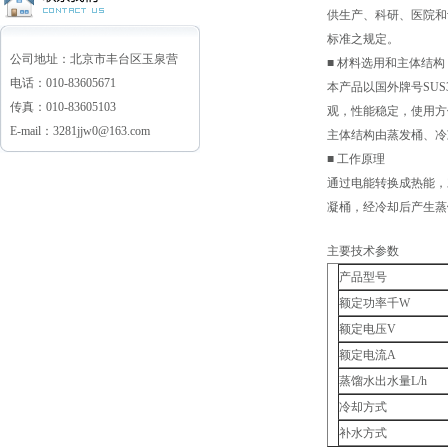
供生产、科研、医院和
标准之规定。
公司地址：北京市丰台区玉泉营
■ 材料选用和主体结构
电话：010-83605671
本产品以国外牌号SU
传真：010-83605103
观，性能稳定，使用方
E-mail：3281jjw0@163.com
主体结构由蒸发桶、冷
■ 工作原理
通过电能转换成热能，
凝桶，经冷却后产生蒸
主要技术参数
产品型号
额定功率千W
额定电压V
额定电流A
蒸馏水出水量L/h
冷却方式
补水方式