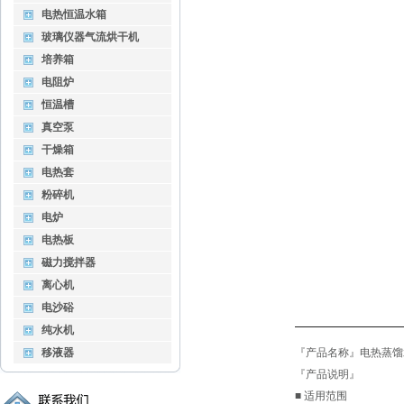
电热恒温水箱
玻璃仪器气流烘干机
培养箱
电阻炉
恒温槽
真空泵
干燥箱
电热套
粉碎机
电炉
电热板
磁力搅拌器
离心机
电沙硲
纯水机
移液器
『产品名称』电热蒸馏水器1
『产品说明』
■ 适用范围